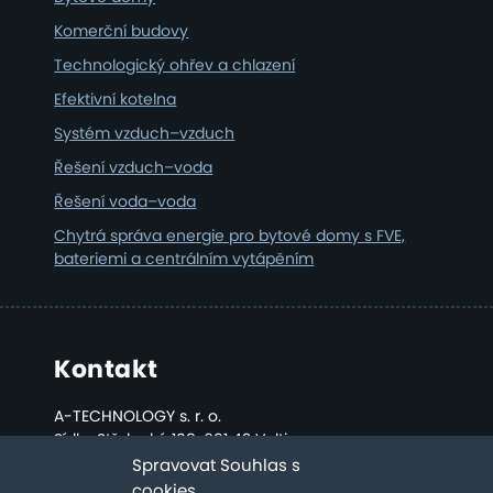
Komerční budovy
Technologický ohřev a chlazení
Efektivní kotelna
Systém vzduch–vzduch
Řešení vzduch–voda
Řešení voda–voda
Chytrá správa energie pro bytové domy s FVE,
bateriemi a centrálním vytápěním
Kontakt
A-TECHNOLOGY s. r. o.
Sídlo: Střelecká 108, 691 42 Valtice
Kancelář a sklad: Bratislavská 2808, Břeclav
Spravovat Souhlas s
cookies