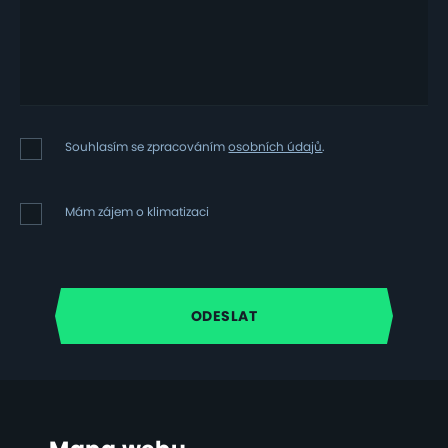
Souhlasím
Souhlasím se zpracováním
osobních údajů
.
se
zpracováním
osobních
Mám
Mám zájem o klimatizaci
údajů
zájem
o
klimatizaci