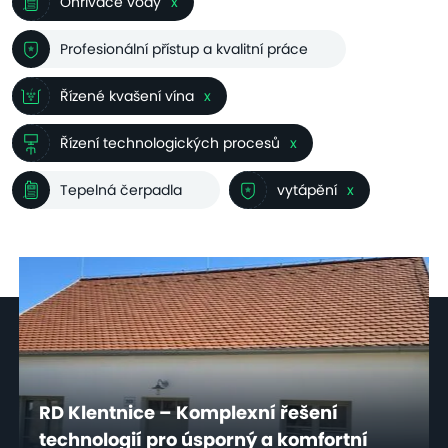
Ohřívače vody
x
Profesionální přístup a kvalitní práce
Řízené kvašení vína
x
Řízení technologických procesů
x
Tepelná čerpadla
vytápění
x
RD Klentnice – Komplexní řešení
technologií pro úsporný a komfortní