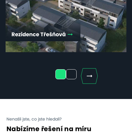
Rezidence Třešňová
Next
1
2
Nenašli jste, co jste hledali?
Nabízíme řešení na míru