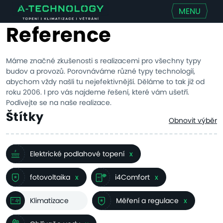
MENU
Reference
Máme značné zkušenosti s realizacemi pro všechny typy
budov a provozů. Porovnáváme různé typy technologií,
abychom vždy našli tu nejefektivnější. Děláme to tak již od
roku 2006. I pro vás najdeme řešení, které vám ušetří.
Podívejte se na naše realizace.
Štítky
Obnovit výběr
Elektrické podlahové topení
x
fotovoltaika
x
i4Comfort
x
Klimatizace
Měření a regulace
x