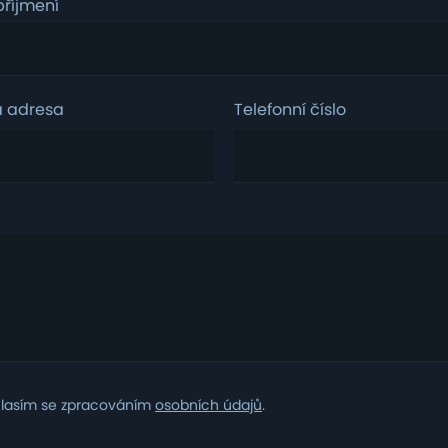
říjmení
á adresa
Telefonní číslo
m
lasím se zpracováním
osobních údajů
.
ním