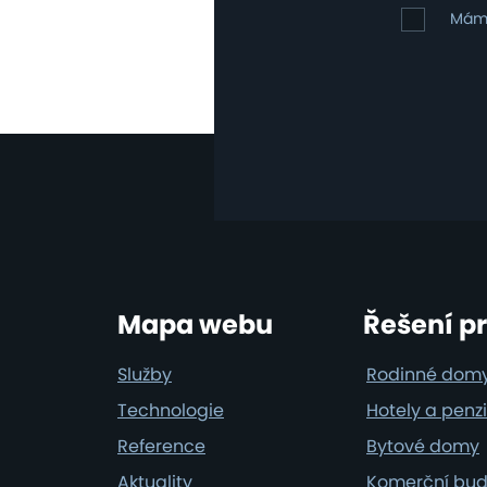
osobních
Mám
Mám 
údajů
zájem
o
klimatizac
Footer
Mapa webu
Řešení p
Služby
Rodinné dom
Technologie
Hotely a penz
Reference
Bytové domy
Aktuality
Komerční bu