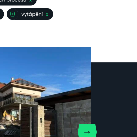
vytápění
x