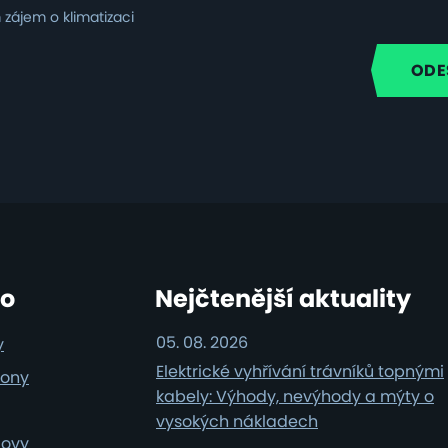
zájem o klimatizaci
i
ro
Nejčtenější aktuality
05. 08. 2026
y
Elektrické vyhřívání trávníků topnými
iony
kabely: Výhody, nevýhody a mýty o
vysokých nákladech
dovy