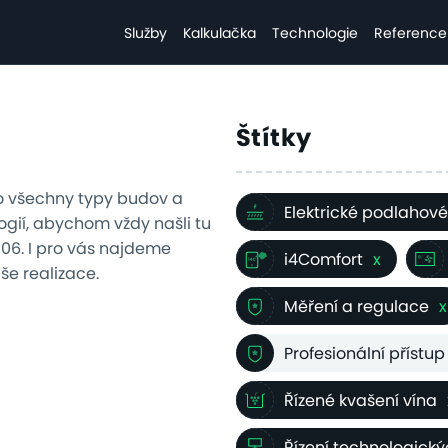
Služby
Kalkulačka
Technologie
Reference
Štítky
o všechny typy budov a
Elektrické podlahové
gií, abychom vždy našli tu
2006. I pro vás najdeme
i4Comfort
x
aše realizace.
Měření a regulace
x
Profesionální přístup
Řízené kvašení vína
Řízení technologick