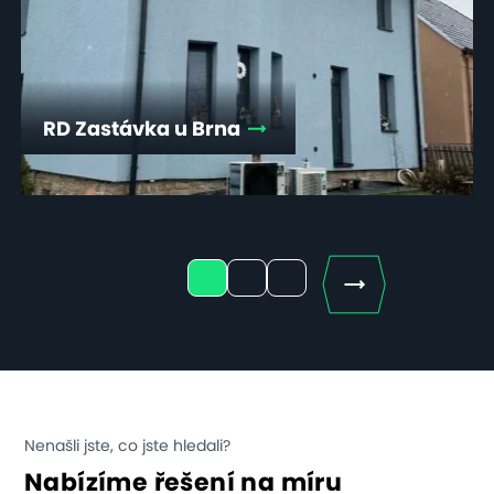
RD Zastávka u Brna
Next
1
2
3
Nenašli jste, co jste hledali?
Nabízíme řešení na míru