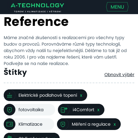
MENU
Reference
Máme značné zkušenosti s realizacemi pro všechny typy
budov a provozů. Porovnáváme různé typy technologií,
abychom vždy našli tu nejefektivnější. Děláme to tak již od
roku 2006. I pro vás najdeme řešení, které vám ušetří.
Podívejte se na naše realizace.
Štítky
Obnovit výběr
Elektrické podlahové topení
x
fotovoltaika
i4Comfort
x
Klimatizace
Měření a regulace
x