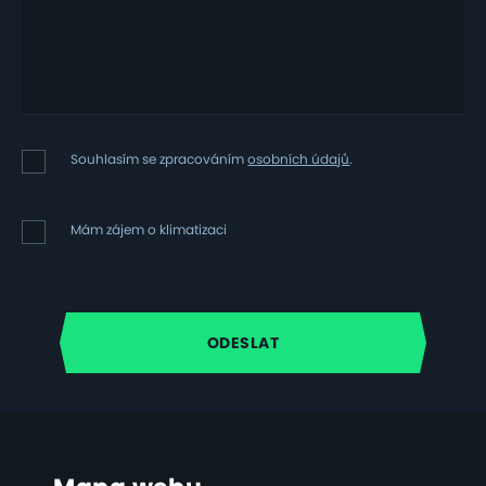
Souhlasím
Souhlasím se zpracováním
osobních údajů
.
se
zpracováním
osobních
Mám
Mám zájem o klimatizaci
údajů
zájem
o
klimatizaci