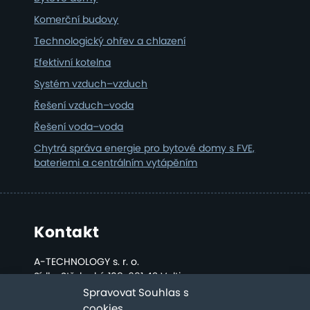
Komerční budovy
Technologický ohřev a chlazení
Efektivní kotelna
Systém vzduch–vzduch
Řešení vzduch–voda
Řešení voda–voda
Chytrá správa energie pro bytové domy s FVE,
bateriemi a centrálním vytápěním
Kontakt
A-TECHNOLOGY s. r. o.
Sídlo: Střelecká 108, 691 42 Valtice
Kancelář a sklad: Bratislavská 2808, Břeclav
Spravovat Souhlas s
cookies