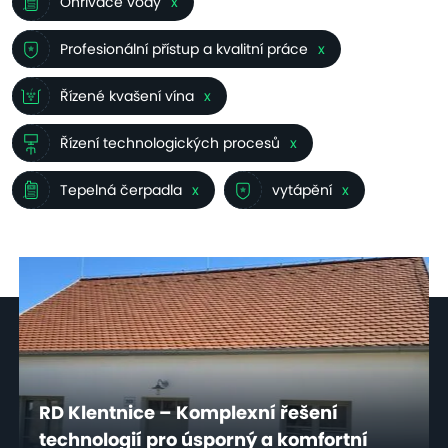
Ohřívače vody
x
Profesionální přístup a kvalitní práce
x
Řízené kvašení vína
x
Řízení technologických procesů
x
Tepelná čerpadla
x
vytápění
x
RD Klentnice – Komplexní řešení
technologií pro úsporný a komfortní