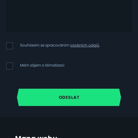
Souhlasím
Souhlasím se zpracováním
osobních údajů
.
se
zpracováním
osobních
Mám
Mám zájem o klimatizaci
údajů
zájem
o
klimatizaci