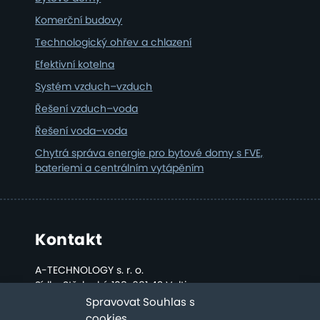
Komerční budovy
Technologický ohřev a chlazení
Efektivní kotelna
Systém vzduch–vzduch
Řešení vzduch–voda
Řešení voda–voda
Chytrá správa energie pro bytové domy s FVE,
bateriemi a centrálním vytápěním
Kontakt
A-TECHNOLOGY s. r. o.
Sídlo: Střelecká 108, 691 42 Valtice
Kancelář a sklad: Bratislavská 2808, Břeclav
Spravovat Souhlas s
cookies