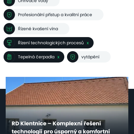
Ohřívače vody
Profesionální přístup a kvalitní práce
Řízené kvašení vína
Řízení technologických procesů
x
Tepelná čerpadla
x
vytápění
RD Klentnice – Komplexní řešení
technologií pro úsporný a komfortní