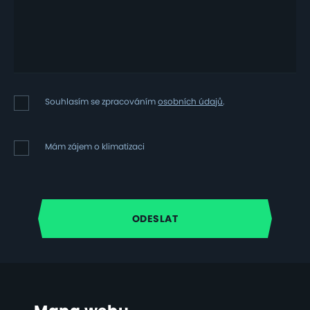
Souhlasím
Souhlasím se zpracováním
osobních údajů
.
se
zpracováním
osobních
Mám
Mám zájem o klimatizaci
údajů
zájem
o
klimatizaci