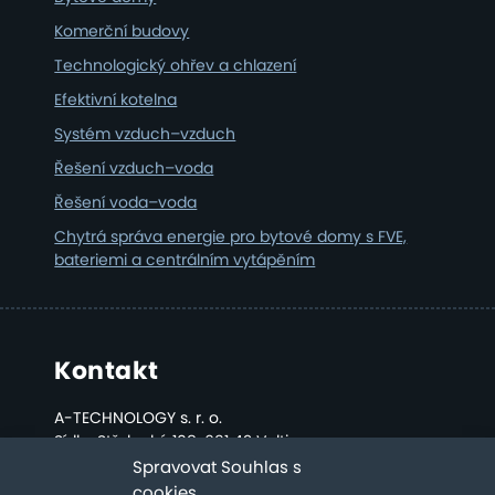
Komerční budovy
Technologický ohřev a chlazení
Efektivní kotelna
Systém vzduch–vzduch
Řešení vzduch–voda
Řešení voda–voda
Chytrá správa energie pro bytové domy s FVE,
bateriemi a centrálním vytápěním
Kontakt
A-TECHNOLOGY s. r. o.
Sídlo: Střelecká 108, 691 42 Valtice
Kancelář a sklad: Bratislavská 2808, Břeclav
Spravovat Souhlas s
cookies