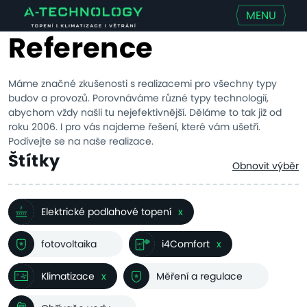
MENU
Reference
Máme značné zkušenosti s realizacemi pro všechny typy
budov a provozů. Porovnáváme různé typy technologií,
abychom vždy našli tu nejefektivnější. Děláme to tak již od
roku 2006. I pro vás najdeme řešení, které vám ušetří.
Podívejte se na naše realizace.
Štítky
Obnovit výběr
Elektrické podlahové topení
x
fotovoltaika
i4Comfort
x
Klimatizace
x
Měření a regulace