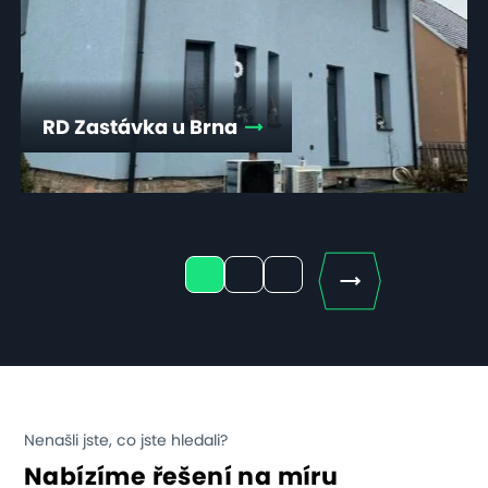
RD Zastávka u Brna
Next
1
2
3
Nenašli jste, co jste hledali?
Nabízíme řešení na míru