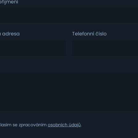
říjmení
á adresa
Telefonní číslo
m
lasím se zpracováním
osobních údajů
.
ním