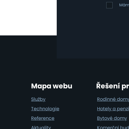
osobních
Mám
Mám 
údajů
zájem
o
klimatizac
Footer
Mapa webu
Řešení p
Služby
Rodinné dom
Technologie
Hotely a penz
Reference
Bytové domy
Aktuality
Komerční bu