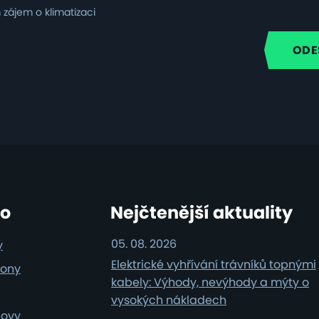
zájem o klimatizaci
i
ro
Nejčtenější aktuality
05. 08. 2026
y
Elektrické vyhřívání trávníků topnými
iony
kabely: Výhody, nevýhody a mýty o
vysokých nákladech
dovy