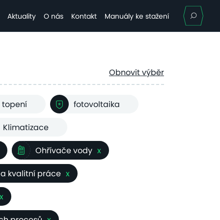
Hle
Aktuality
O nás
Kontakt
Manuály ke stažení
Obnovit výběr
 topení
fotovoltaika
Klimatizace
Ohřívače vody
x
 a kvalitní práce
x
x
ých procesů
x