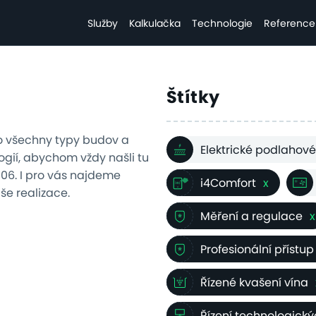
Služby
Kalkulačka
Technologie
Reference
Štítky
o všechny typy budov a
Elektrické podlahové
gií, abychom vždy našli tu
2006. I pro vás najdeme
i4Comfort
x
aše realizace.
Měření a regulace
x
Profesionální přístup
Řízené kvašení vína
Řízení technologick