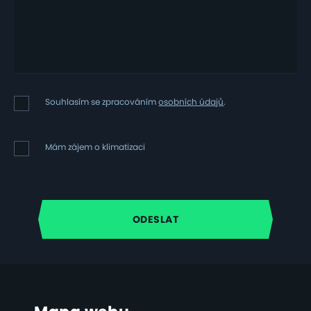
Souhlasím
Souhlasím se zpracováním
osobních údajů
.
se
zpracováním
osobních
Mám
Mám zájem o klimatizaci
údajů
zájem
o
klimatizaci