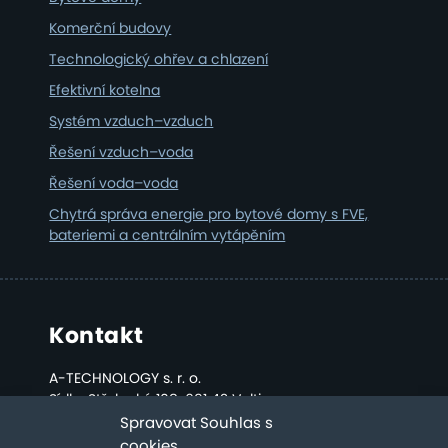
Komerční budovy
Technologický ohřev a chlazení
Efektivní kotelna
Systém vzduch–vzduch
Řešení vzduch–voda
Řešení voda–voda
Chytrá správa energie pro bytové domy s FVE,
bateriemi a centrálním vytápěním
Kontakt
A-TECHNOLOGY s. r. o.
Sídlo: Střelecká 108, 691 42 Valtice
Kancelář a sklad: Bratislavská 2808, Břeclav
Spravovat Souhlas s
cookies