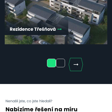
Rezidence Třešňová
Next
1
2
Nenašli jste, co jste hledali?
Nabízíme řešení na míru