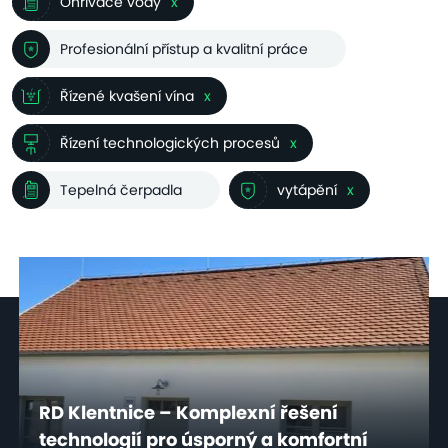
Ohřívače vody
x
Profesionální přístup a kvalitní práce
Řízené kvašení vína
x
Řízení technologických procesů
x
Tepelná čerpadla
vytápění
x
RD Klentnice – Komplexní řešení
technologií pro úsporný a komfortní