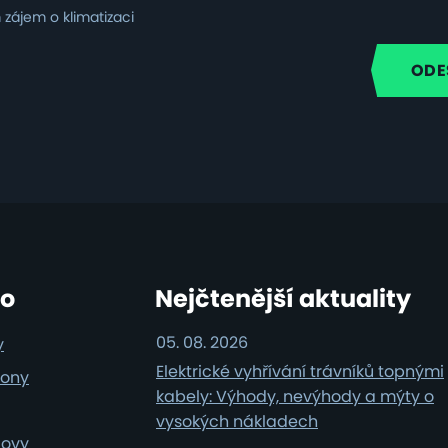
zájem o klimatizaci
i
ro
Nejčtenější aktuality
05. 08. 2026
y
Elektrické vyhřívání trávníků topnými
iony
kabely: Výhody, nevýhody a mýty o
vysokých nákladech
dovy