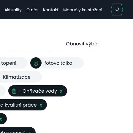
Hle
Aktuality
O nás
Kontakt
Manuály ke stažení
Obnovit výběr
 topení
fotovoltaika
Klimatizace
Ohřívače vody
x
 a kvalitní práce
x
x
ých procesů
x