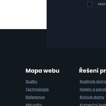
osobních
Mám
Mám 
údajů
zájem
o
klimatizac
Footer
Mapa webu
Řešení p
Služby
Rodinné dom
Technologie
Hotely a penz
Reference
Bytové domy
Aktuality
Komerční bu