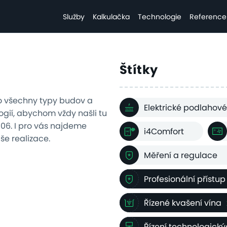
Služby
Kalkulačka
Technologie
Reference
Štítky
o všechny typy budov a
Elektrické podlahové
gií, abychom vždy našli tu
2006. I pro vás najdeme
i4Comfort
aše realizace.
Měření a regulace
Profesionální přístup
Řízené kvašení vína
Řízení technologick