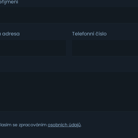
říjmení
á adresa
Telefonní číslo
m
lasím se zpracováním
osobních údajů
.
ním