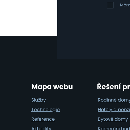
osobních
Mám
Mám 
údajů
zájem
o
klimatizac
Footer
Mapa webu
Řešení p
Služby
Rodinné dom
Technologie
Hotely a penz
Reference
Bytové domy
Aktuality
Komerční bu