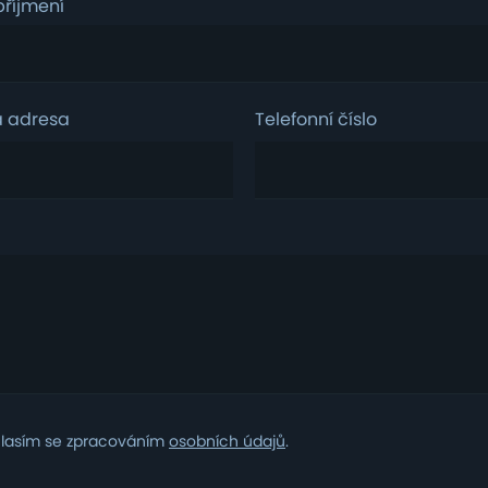
říjmení
á adresa
Telefonní číslo
m
lasím se zpracováním
osobních údajů
.
ním