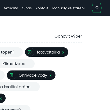
Hle
Aktuality
O nás
Kontakt
Manuály ke stažení
Obnovit výběr
 topení
fotovoltaika
x
Klimatizace
Ohřívače vody
x
 a kvalitní práce
x
ých procesů