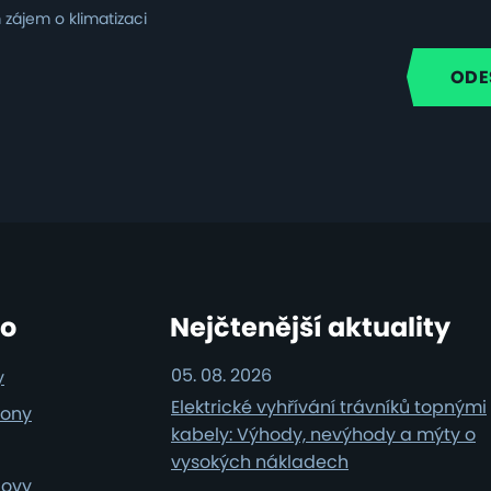
zájem o klimatizaci
i
ro
Nejčtenější aktuality
05. 08. 2026
y
Elektrické vyhřívání trávníků topnými
iony
kabely: Výhody, nevýhody a mýty o
vysokých nákladech
dovy