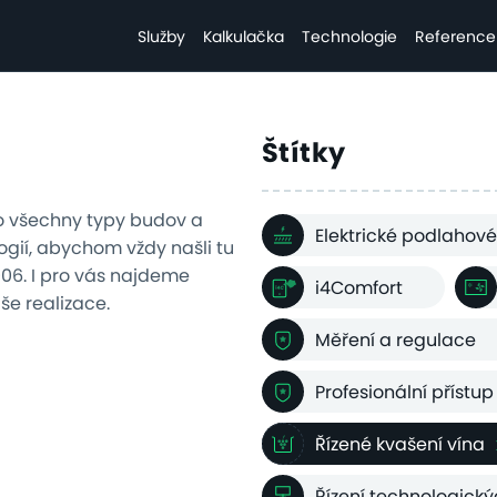
Služby
Kalkulačka
Technologie
Reference
Štítky
o všechny typy budov a
Elektrické podlahové
gií, abychom vždy našli tu
2006. I pro vás najdeme
i4Comfort
aše realizace.
Měření a regulace
Profesionální přístup
Řízené kvašení vína
Řízení technologick