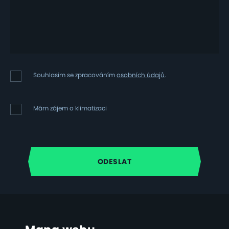
Souhlasím
Souhlasím se zpracováním
osobních údajů
.
se
zpracováním
osobních
Mám
Mám zájem o klimatizaci
údajů
zájem
o
klimatizaci