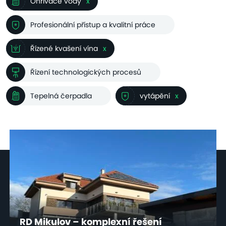
Ohřívače vody
x
Profesionální přístup a kvalitní práce
Řízené kvašení vína
x
Řízení technologických procesů
Tepelná čerpadla
vytápění
x
RD Mikulov – komplexní řešení