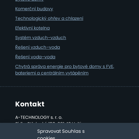
Komerční budovy
Technologický ohřev a chlazení
Efektivní kotelna
Systém vzduch–vzduch
Řešení vzduch–voda
Řešení voda–voda
Chytrá správa energie pro bytové domy s FVE,
bateriemi a centrálním vytápěním
Kontakt
A-TECHNOLOGY s. r. o.
Sídlo: Střelecká 108, 691 42 Valtice
Kancelář a sklad: Bratislavská 2808, Břeclav
Spravovat Souhlas s
cookies