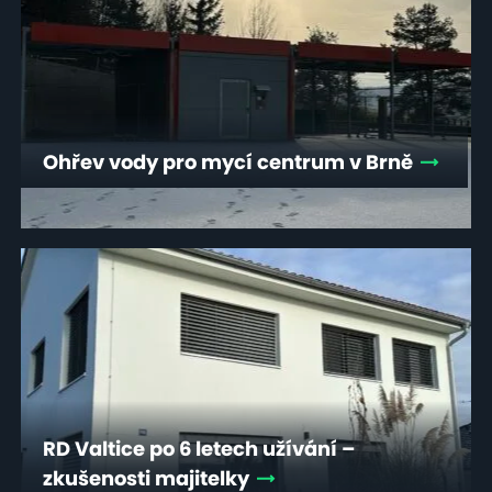
Ohřev vody pro mycí centrum v Brně
RD Valtice po 6 letech užívání –
zkušenosti majitelky