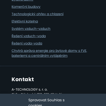
Komerční budovy
Technologický ohřev a chlazení
Efektivní kotelna
Systém vzduch–vzduch
Řešení vzduch–voda
Řešení voda–voda
Chytrá správa energie pro bytové domy s FVE,
bateriemi a centrálním vytápěním
Kontakt
A-TECHNOLOGY s. r. o.
Sídlo: Střelecká 108, 691 42 Valtice
Kancelář a sklad: Bratislavská 2808, Břeclav
Spravovat Souhlas s
cookies