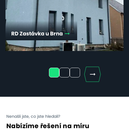
RD Zastávka u Brna
Next
1
2
3
Nenašli jste, co jste hledali?
Nabízíme řešení na míru