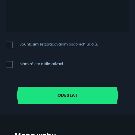
Souhlasím
Souhlasím se zpracováním
osobních údajů
.
se
zpracováním
osobních
Mám
Mám zájem o klimatizaci
údajů
zájem
o
klimatizaci