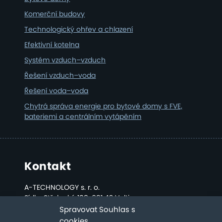
Komerční budovy
Technologický ohřev a chlazení
Efektivní kotelna
Systém vzduch–vzduch
Řešení vzduch–voda
Řešení voda–voda
Chytrá správa energie pro bytové domy s FVE,
bateriemi a centrálním vytápěním
Kontakt
A-TECHNOLOGY s. r. o.
Sídlo: Střelecká 108, 691 42 Valtice
Kancelář a sklad: Bratislavská 2808, Břeclav
Spravovat Souhlas s
cookies