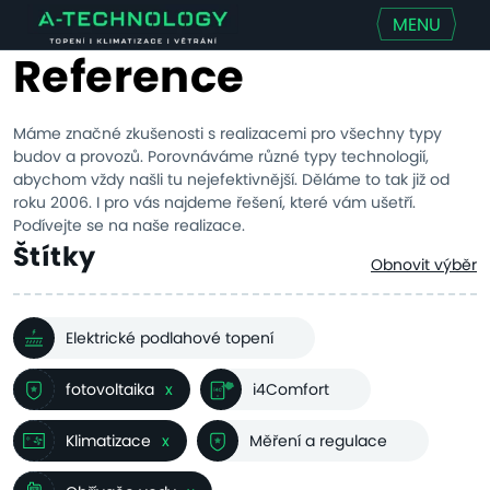
MENU
Reference
Máme značné zkušenosti s realizacemi pro všechny typy
budov a provozů. Porovnáváme různé typy technologií,
abychom vždy našli tu nejefektivnější. Děláme to tak již od
roku 2006. I pro vás najdeme řešení, které vám ušetří.
Podívejte se na naše realizace.
Štítky
Obnovit výběr
Elektrické podlahové topení
fotovoltaika
x
i4Comfort
Klimatizace
x
Měření a regulace