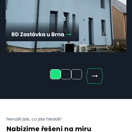
RD Zastávka u Brna
Next
1
2
3
Nenašli jste, co jste hledali?
Nabízíme řešení na míru