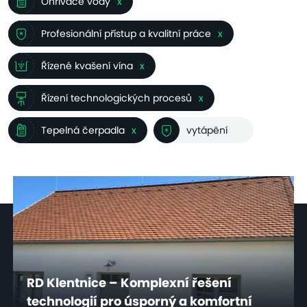
Ohřívače vody
x
Profesionální přístup a kvalitní práce
x
Řízené kvašení vína
x
Řízení technologických procesů
x
Tepelná čerpadla
x
vytápění
RD Klentnice – Komplexní řešení
technologií pro úsporný a komfortní