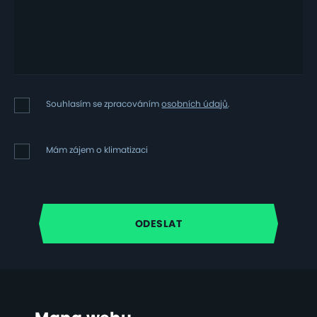
Souhlasím
Souhlasím se zpracováním
osobních údajů
.
se
zpracováním
osobních
Mám
Mám zájem o klimatizaci
údajů
zájem
o
klimatizaci