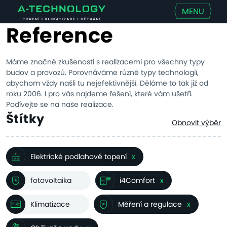
MENU
Reference
Máme značné zkušenosti s realizacemi pro všechny typy
budov a provozů. Porovnáváme různé typy technologií,
abychom vždy našli tu nejefektivnější. Děláme to tak již od
roku 2006. I pro vás najdeme řešení, které vám ušetří.
Podívejte se na naše realizace.
Štítky
Obnovit výběr
Elektrické podlahové topení
x
fotovoltaika
i4Comfort
x
Klimatizace
Měření a regulace
x