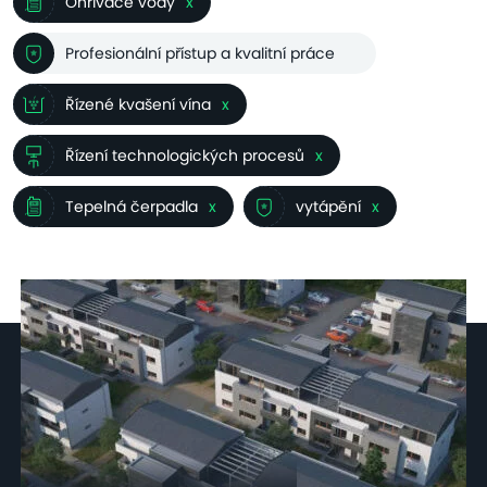
Ohřívače vody
x
Profesionální přístup a kvalitní práce
Řízené kvašení vína
x
Řízení technologických procesů
x
Tepelná čerpadla
x
vytápění
x