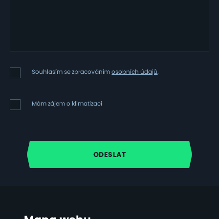
Souhlasím
Souhlasím se zpracováním
osobních údajů
.
se
zpracováním
osobních
Mám
Mám zájem o klimatizaci
údajů
zájem
o
klimatizaci