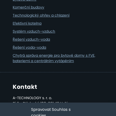
Komerční budovy
Technologický ohřev a chlazení
Efektivní kotelna
Systém vzduch–vzduch
Řešení vzduch–voda
Řešení voda–voda
Chytrá správa energie pro bytové domy s FVE,
bateriemi a centrálním vytápěním
Kontakt
A-TECHNOLOGY s. r. o.
Sídlo: Střelecká 108, 691 42 Valtice
Kancelář a sklad: Bratislavská 2808, Břeclav
Spravovat Souhlas s
cookies