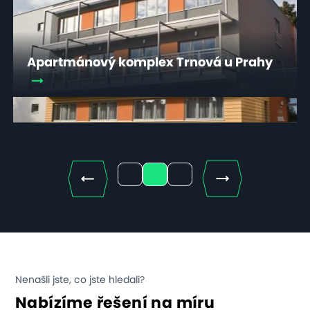
Apartmánový komplex Trnová u Prahy
Next
1
2
3
Nenašli jste, co jste hledali?
Nabízíme řešení na míru