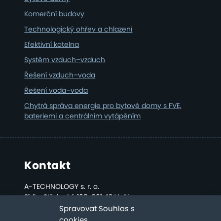
Komerční budovy
Technologický ohřev a chlazení
Efektivní kotelna
Systém vzduch–vzduch
Řešení vzduch–voda
Řešení voda–voda
Chytrá správa energie pro bytové domy s FVE,
bateriemi a centrálním vytápěním
Kontakt
A-TECHNOLOGY s. r. o.
Sídlo: Střelecká 108, 691 42 Valtice
Kancelář a sklad: Bratislavská 2808, Břeclav
Spravovat Souhlas s
cookies