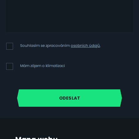
Souhlasím
Souhlasím se zpracováním
osobních údajů
.
se
zpracováním
osobních
Mám
Mám zájem o klimatizaci
údajů
zájem
o
klimatizaci