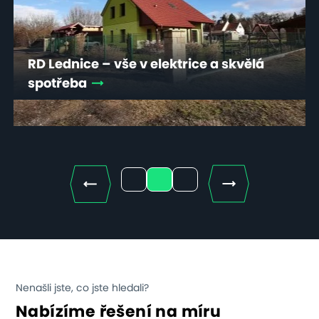
RD Lednice – vše v elektrice a skvělá
spotřeba
Next
1
2
3
Nenašli jste, co jste hledali?
Nabízíme řešení na míru