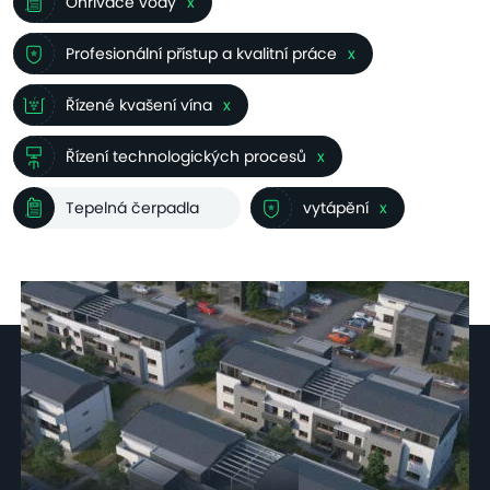
Ohřívače vody
x
Profesionální přístup a kvalitní práce
x
Řízené kvašení vína
x
Řízení technologických procesů
x
Tepelná čerpadla
vytápění
x