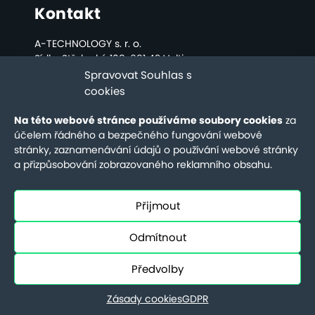
Kontakt
A-TECHNOLOGY s. r. o.
Sídlo: Střelecká 108, 691 42 Valtice
Kancelář a sklad: Bratislavská 2808, Břeclav
Spravovat Souhlas s
cookies
Kancelář:
Na této webové stránce používáme soubory cookies
za
+420 731 655 958
účelem řádného a bezpečného fungování webové
info@a-technology.cz
stránky, zaznamenávání údajů o používání webové stránky
a přizpůsobování zobrazovaného reklamního obsahu.
Servis:
+420 731 655 956
Přijmout
servis@a-technology.cz
Odmítnout
Předvolby
Design a správa webu by
Zeni
Zásady cookies
GDPR