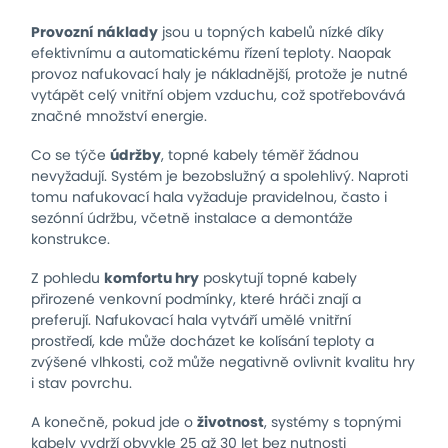
Provozní náklady
jsou u topných kabelů nízké díky
efektivnímu a automatickému řízení teploty. Naopak
provoz nafukovací haly je nákladnější, protože je nutné
vytápět celý vnitřní objem vzduchu, což spotřebovává
značné množství energie.
Co se týče
údržby
, topné kabely téměř žádnou
nevyžadují. Systém je bezobslužný a spolehlivý. Naproti
tomu nafukovací hala vyžaduje pravidelnou, často i
sezónní údržbu, včetně instalace a demontáže
konstrukce.
Z pohledu
komfortu hry
poskytují topné kabely
přirozené venkovní podmínky, které hráči znají a
preferují. Nafukovací hala vytváří umělé vnitřní
prostředí, kde může docházet ke kolísání teploty a
zvýšené vlhkosti, což může negativně ovlivnit kvalitu hry
i stav povrchu.
A konečně, pokud jde o
životnost
, systémy s topnými
kabely vydrží obvykle 25 až 30 let bez nutnosti