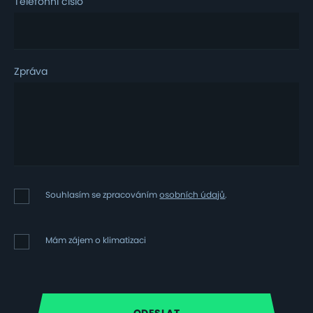
Telefonní číslo
Zpráva
Souhlasím
Souhlasím se zpracováním
osobních údajů
.
se
zpracováním
osobních
Mám
Mám zájem o klimatizaci
údajů
zájem
o
klimatizaci