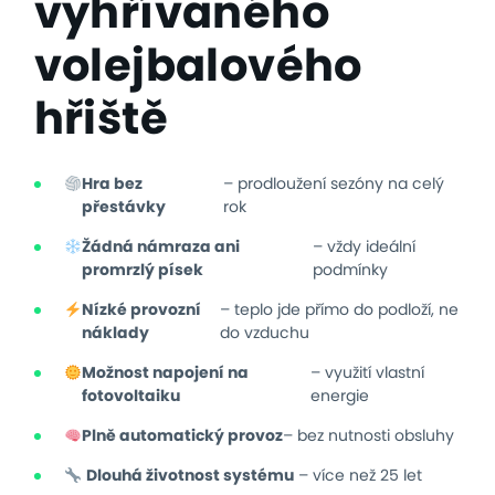
vyhřívaného
volejbalového
hřiště
Hra bez
– prodloužení sezóny na celý
přestávky
rok
Žádná námraza ani
– vždy ideální
promrzlý písek
podmínky
Nízké provozní
– teplo jde přímo do podloží, ne
náklady
do vzduchu
Možnost napojení na
– využití vlastní
fotovoltaiku
energie
Plně automatický provoz
– bez nutnosti obsluhy
Dlouhá životnost systému
– více než 25 let