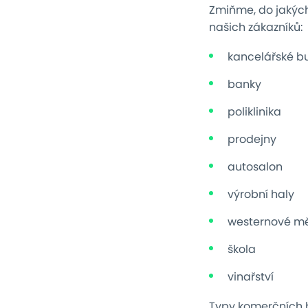
Zmiňme, do jakých
našich zákazníků:
kancelářské b
banky
poliklinika
prodejny
autosalon
výrobní haly
westernové m
škola
vinařství
Typy komerčních b