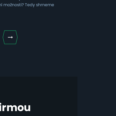
ční možnosti? Tedy shrneme
obsahuje možnosti připada
firmou