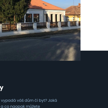
by
2.
Navrhneme mo
ak vypadá váš dům či byt? Jaká
Tady si uděláme jasno my
 a co naopak můžete
můžeme tedy udělat výpočt