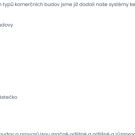
 typů komerčních budov jsme již dodali naše systémy ke
udovy
ěstečko
udov a provozů jsou značně odlišné a odlišné a různorod