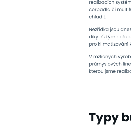
realizacích systém
čerpadla či multif
chladit.
Nezřídka jsou dne
díky nízkým poři
pro klimatizování 
V rozličných výro
průmyslových linek
kterou jsme realizo
Typy 