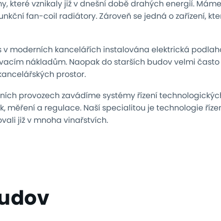
y, které vznikaly již v dnešní době drahých energií. Mám
unkční fan-coil radiátory. Zároveň se jedná o zařízení, kter
s v moderních kancelářích instalována elektrická podlaho
zovacím nákladům. Naopak do starších budov velmi čast
kancelářských prostor.
bních provozech zavádíme systémy řízení technologických
, měření a regulace. Naší specialitou je technologie říze
vali již v mnoha vinařstvích.
budov