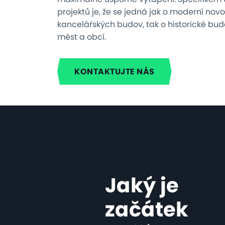
projektů je, že se jedná jak o moderní nov
kancelářských budov, tak o historické bu
měst a obcí.
KONTAKTUJTE NÁS
Jaký je
začátek