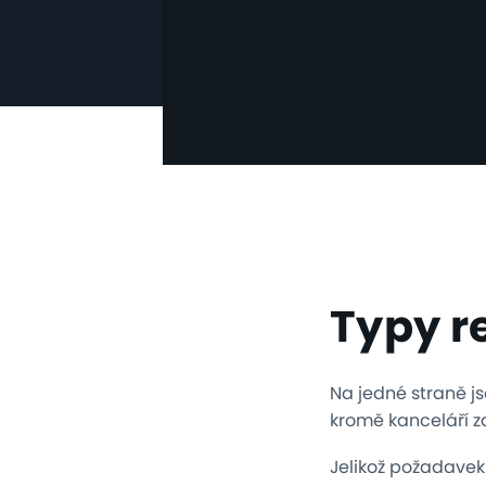
Typy r
Na jedné straně j
kromě kanceláří za
Jelikož požadavek