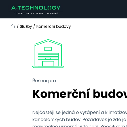
/
Služby
/
Komerční budovy
Home
Řešení pro
Komerční budo
Nejčastěji se jedná o vytápění a klimatizo
kancelářských budov. Požadavek je zde jas
maximálně úsporné vytápění. Specifikem 