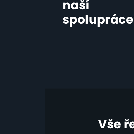
naší
spolupráce
Vše ř