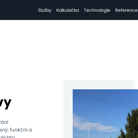
Služby
Kalkulačka
Technologie
Reference
vy
vání
ný: funkční a
těchto