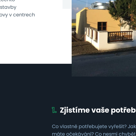
ostavby
dovy v centrech
1.
Zjistíme vaše potře
Co vlastně potřebujete vyřešit? J
máte očekávání? Co nesmí chybět