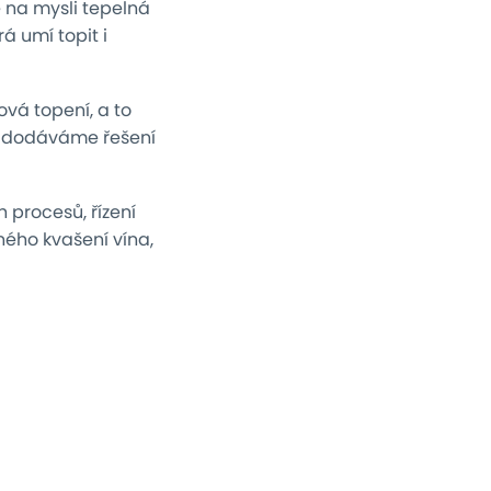
e na mysli tepelná
á umí topit i
vá topení, a to
o dodáváme řešení
 procesů, řízení
ného kvašení vína,