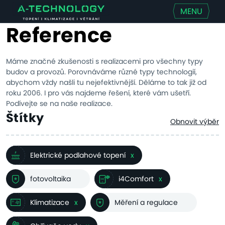
MENU
Reference
Máme značné zkušenosti s realizacemi pro všechny typy
budov a provozů. Porovnáváme různé typy technologií,
abychom vždy našli tu nejefektivnější. Děláme to tak již od
roku 2006. I pro vás najdeme řešení, které vám ušetří.
Podívejte se na naše realizace.
Štítky
Obnovit výběr
Elektrické podlahové topení
x
fotovoltaika
i4Comfort
x
Klimatizace
x
Měření a regulace