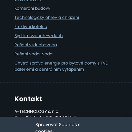
Komerční budovy
Technologický ohřev a chlazení
Efektivní kotelna
Systém vzduch–vzduch
Řešení vzduch–voda
Řešení voda–voda
Chytrá správa energie pro bytové domy s FVE,
bateriemi a centrálním vytápěním
Kontakt
A-TECHNOLOGY s. r. o.
Sídlo: Střelecká 108, 691 42 Valtice
Kancelář a sklad: Bratislavská 2808, Břeclav
Spravovat Souhlas s
cookies