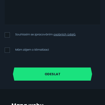
Souhlasím
Souhlasím se zpracováním
osobních údajů
.
se
zpracováním
osobních
Mám
Mám zájem o klimatizaci
údajů
zájem
o
klimatizaci