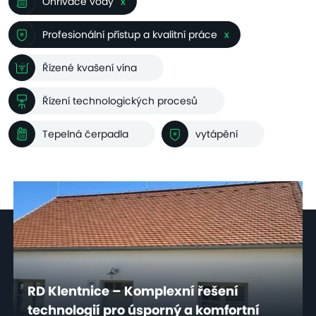
Ohřívače vody
x
Profesionální přístup a kvalitní práce
x
Řízené kvašení vína
Řízení technologických procesů
Tepelná čerpadla
vytápění
RD Klentnice – Komplexní řešení
technologií pro úsporný a komfortní