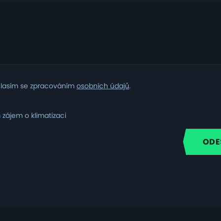
m
lasím se zpracováním
osobních údajů
.
ním
zájem o klimatizaci
i