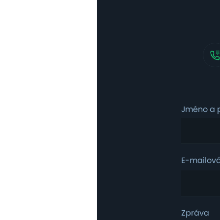
Jméno a p
E-mailov
Zpráva