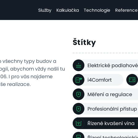
Služby
Kalkulačka
Technologie
Reference
Štítky
o všechny typy budov a
Elektrické podlahové
gií, abychom vždy našli tu
2006. I pro vás najdeme
i4Comfort
aše realizace.
Měření a regulace
Profesionální přístup
Řízené kvašení vína
Řízení technologick