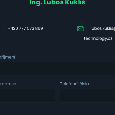
Ing. Luboš Kukliš
+420 777 573 869
lubos.kukli
technology.cz
říjmení
á adresa
Telefonní číslo