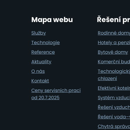
Mapa webu
Řešení p
Služby
Rodinné dom
Technologie
Hotely a penz
Reference
Bytové domy
Aktuality
Komerční bu
O nás
Technologický
chlazení
Kontakt
Efektivní kote
Ceny servisních prací
od 20.7.2025
Systém vzdu
Řešení vzduc
Řešení voda
Chytrá správa