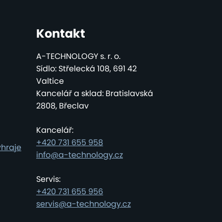
Kontakt
A-TECHNOLOGY s. r. o.
Sídlo: Střelecká 108, 691 42
Valtice
Kancelář a sklad: Bratislavská
2808, Břeclav
Kancelář:
+420 731 655 958
yhraje
info@a-technology.cz
Servis:
+420 731 655 956
servis@a-technology.cz