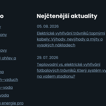
ro
Nejčtenější aktuality
05. 08. 2026
y
Elektrické vyhřívání trávníků topnými
iony
kabely: Výhody, nevýhody a mýty o
vysokých nákladech
dovy
29. 07. 2026
 ohřev a
Teplovodní vs. elektrické vyhřívání
fotbalových trávníků: Který systém v
lna
na vašem stadionu?
ch–vzduch
h–voda
–voda
 energie pro