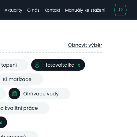
Hle
Aktuality
O nás
Kontakt
Manuály ke stažení
Obnovit výběr
 topení
fotovoltaika
x
Klimatizace
Ohřívače vody
 a kvalitní práce
x
ých procesů