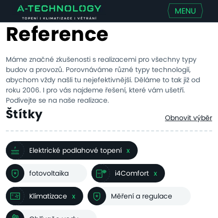
MENU
Reference
Máme značné zkušenosti s realizacemi pro všechny typy
budov a provozů. Porovnáváme různé typy technologií,
abychom vždy našli tu nejefektivnější. Děláme to tak již od
roku 2006. I pro vás najdeme řešení, které vám ušetří.
Podívejte se na naše realizace.
Štítky
Obnovit výběr
Elektrické podlahové topení
x
fotovoltaika
i4Comfort
x
Klimatizace
x
Měření a regulace