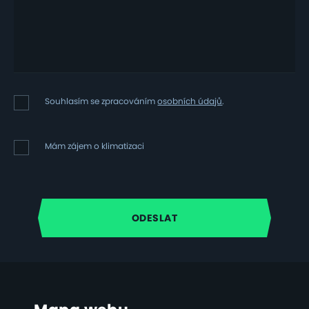
Souhlasím
Souhlasím se zpracováním
osobních údajů
.
se
zpracováním
osobních
Mám
Mám zájem o klimatizaci
údajů
zájem
o
klimatizaci