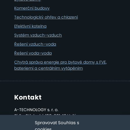
Komerční budovy
Technologický ohřev a chlazení
Efektivní kotelna
Systém vzduch–vzduch
Řešení vzduch–voda
Řešení voda–voda
Chytrá správa energie pro bytové domy s FVE,
bateriemi a centrálním vytápěním
Kontakt
A-TECHNOLOGY s. r. o.
Sídlo: Střelecká 108, 691 42 Valtice
Kancelář a sklad: Bratislavská 2808, Břeclav
Spravovat Souhlas s
cookies