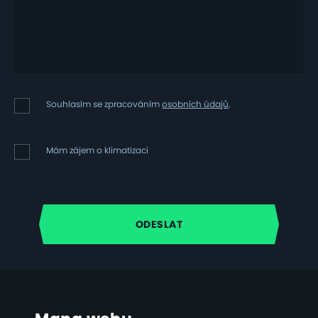
Souhlasím
Souhlasím se zpracováním
osobních údajů
.
se
zpracováním
osobních
Mám
Mám zájem o klimatizaci
údajů
zájem
o
klimatizaci