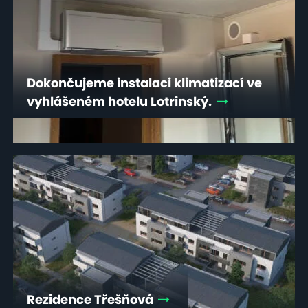
Dokončujeme instalaci klimatizací ve
vyhlášeném hotelu Lotrinský.
Rezidence Třešňová