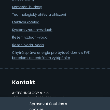
Komerční budovy
Technologický ohřev a chlazení
Efektivní kotelna
Systém vzduch–vzduch
Řešení vzduch–voda
Řešení voda–voda
Chytrá správa energie pro bytové domy s FVE,
bateriemi a centrálním vytápěním
Kontakt
A-TECHNOLOGY s. r. o.
Sídlo: Střelecká 108, 691 42 Valtice
Kancelář a sklad: Bratislavská 2808, Břeclav
Spravovat Souhlas s
cookies