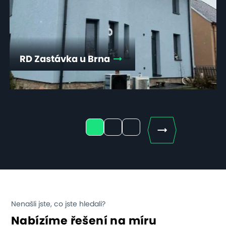
RD Zastávka u Brna
Next
1
2
3
Nenašli jste, co jste hledali?
Nabízíme řešení na míru