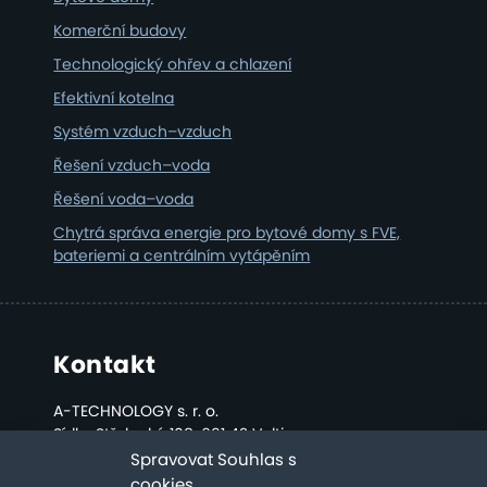
Komerční budovy
Technologický ohřev a chlazení
Efektivní kotelna
Systém vzduch–vzduch
Řešení vzduch–voda
Řešení voda–voda
Chytrá správa energie pro bytové domy s FVE,
bateriemi a centrálním vytápěním
Kontakt
A-TECHNOLOGY s. r. o.
Sídlo: Střelecká 108, 691 42 Valtice
Kancelář a sklad: Bratislavská 2808, Břeclav
Spravovat Souhlas s
cookies