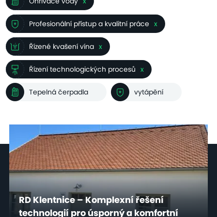
Ohřívače vody
x
Profesionální přístup a kvalitní práce
x
Řízené kvašení vína
x
Řízení technologických procesů
x
Tepelná čerpadla
vytápění
RD Klentnice – Komplexní řešení
technologií pro úsporný a komfortní