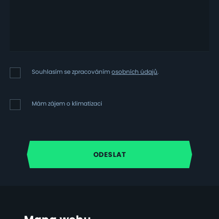
Souhlasím
Souhlasím se zpracováním
osobních údajů
.
se
zpracováním
osobních
Mám
Mám zájem o klimatizaci
údajů
zájem
o
klimatizaci