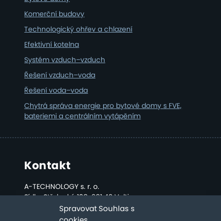
Komerční budovy
Technologický ohřev a chlazení
Efektivní kotelna
Systém vzduch–vzduch
Řešení vzduch–voda
Řešení voda–voda
Chytrá správa energie pro bytové domy s FVE,
bateriemi a centrálním vytápěním
Kontakt
A-TECHNOLOGY s. r. o.
Sídlo: Střelecká 108, 691 42 Valtice
Kancelář a sklad: Bratislavská 2808, Břeclav
Spravovat Souhlas s
cookies