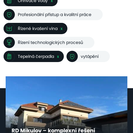
Ohřívače vody
x
Profesionální přístup a kvalitní práce
Řízené kvašení vína
x
Řízení technologických procesů
Tepelná čerpadla
x
vytápění
RD Mikulov – komplexní řešení