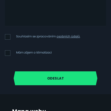
Souhlasím
Souhlasím se zpracováním
osobních údajů
.
se
zpracováním
osobních
Mám
Mám zájem o klimatizaci
údajů
zájem
o
klimatizaci