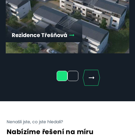
Rezidence Třešňová
Next
1
2
Nenašli jste, co jste hledali?
Nabízíme řešení na míru