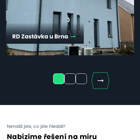
RD Zastávka u Brna
Next
1
2
3
Nenašli jste, co jste hledali?
Nabízíme řešení na míru