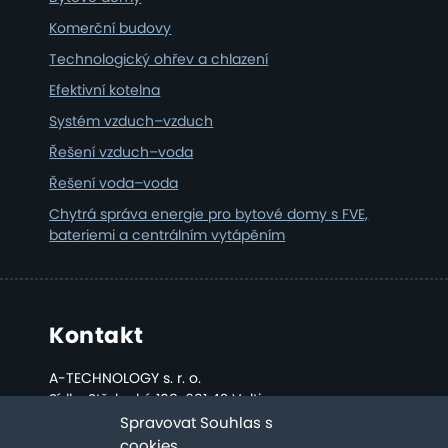
Komerční budovy
Technologický ohřev a chlazení
Efektivní kotelna
Systém vzduch–vzduch
Řešení vzduch–voda
Řešení voda–voda
Chytrá správa energie pro bytové domy s FVE,
bateriemi a centrálním vytápěním
Kontakt
A-TECHNOLOGY s. r. o.
Sídlo: Střelecká 108, 691 42 Valtice
Kancelář a sklad: Bratislavská 2808, Břeclav
Spravovat Souhlas s
cookies