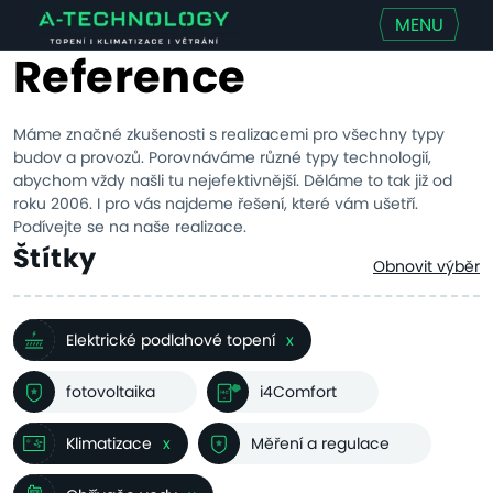
MENU
Reference
Máme značné zkušenosti s realizacemi pro všechny typy
budov a provozů. Porovnáváme různé typy technologií,
abychom vždy našli tu nejefektivnější. Děláme to tak již od
roku 2006. I pro vás najdeme řešení, které vám ušetří.
Podívejte se na naše realizace.
Štítky
Obnovit výběr
Elektrické podlahové topení
x
fotovoltaika
i4Comfort
Klimatizace
x
Měření a regulace