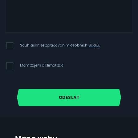
Souhlasím
Souhlasím se zpracováním
osobních údajů
.
se
zpracováním
osobních
Mám
Mám zájem o klimatizaci
údajů
zájem
o
klimatizaci