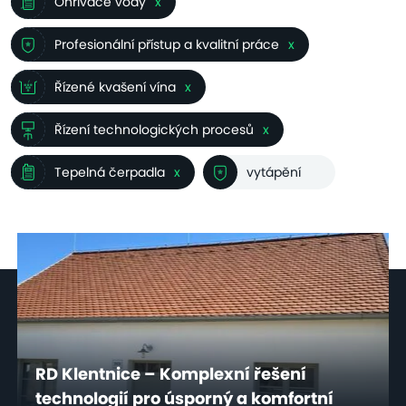
Ohřívače vody
x
Profesionální přístup a kvalitní práce
x
Řízené kvašení vína
x
Řízení technologických procesů
x
Tepelná čerpadla
x
vytápění
RD Klentnice – Komplexní řešení
technologií pro úsporný a komfortní